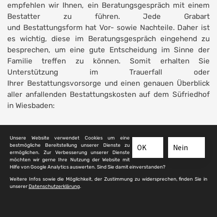
empfehlen wir Ihnen, ein Beratungsgespräch mit einem
Bestatter zu führen. Jede Grabart
und Bestattungsform hat Vor- sowie Nachteile. Daher ist
es wichtig, diese im Beratungsgespräch eingehend zu
besprechen, um eine gute Entscheidung im Sinne der
Familie treffen zu können. Somit erhalten Sie
Unterstützung im Trauerfall oder
Ihrer Bestattungsvorsorge und einen genauen Überblick
aller anfallenden Bestattungskosten auf dem Süfriedhof
in Wiesbaden:
Unsere Website verwendet Cookies um eine
Erdbestattungen
bestmögliche Bereitstellung unserer Dienste zu
OK
Nein
ermöglichen. Zur Verbesserung unserer Dienste
möchten wir gerne Ihre Nutzung der Website mit
ERDWAHLGRAB
Hilfe von Google Analytics auswerten. Sind Sie damit einverstanden?
ERDWAHLGRAB FÜR KINDER
Weitere Infos sowie die Möglichkeit, der Zustimmung zu widersprechen, finden Sie in
unserer
Datenschutzerklärung
.
ERDHAINGRAB (WAHLGRAB)
GRUFT