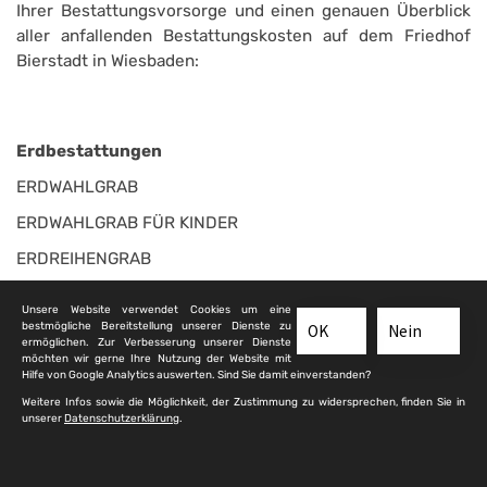
Ihrer Bestattungsvorsorge und einen genauen Überblick
aller anfallenden Bestattungskosten auf dem Friedhof
Bierstadt in Wiesbaden:
Erdbestattungen
ERDWAHLGRAB
ERDWAHLGRAB FÜR KINDER
ERDREIHENGRAB
ERDREIHENGRAB FÜR KINDER
Unsere Website verwendet Cookies um eine
bestmögliche Bereitstellung unserer Dienste zu
OK
Nein
GRUFT
ermöglichen. Zur Verbesserung unserer Dienste
möchten wir gerne Ihre Nutzung der Website mit
Hilfe von Google Analytics auswerten. Sind Sie damit einverstanden?
Feuerbestattungen
Weitere Infos sowie die Möglichkeit, der Zustimmung zu widersprechen, finden Sie in
unserer
Datenschutzerklärung
.
URNENWAHLGRAB
URNEN-RASEN-WAHLGRAB