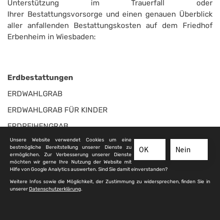
Unterstützung im Trauerfall oder
Ihrer Bestattungsvorsorge und einen genauen Überblick
aller anfallenden Bestattungskosten auf dem Friedhof
Erbenheim in Wiesbaden:
Erdbestattungen
ERDWAHLGRAB
ERDWAHLGRAB FÜR KINDER
ERDREIHENGRAB
Unsere Website verwendet Cookies um eine
ERDREIHENGRAB FÜR KINDER
bestmögliche Bereitstellung unserer Dienste zu
OK
Nein
ermöglichen. Zur Verbesserung unserer Dienste
möchten wir gerne Ihre Nutzung der Website mit
Feuerbestattungen
Hilfe von Google Analytics auswerten. Sind Sie damit einverstanden?
Weitere Infos sowie die Möglichkeit, der Zustimmung zu widersprechen, finden Sie in
URNENWAHLGRAB
unserer
Datenschutzerklärung
.
URNENKAMMER/URNENWAND (WAHLGRAB)
URNENREIHENGRAB