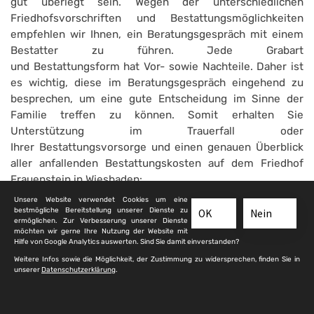
gut überlegt sein. Wegen der unterschiedlichen
Friedhofsvorschriften und Bestattungsmöglichkeiten
empfehlen wir Ihnen, ein Beratungsgespräch mit einem
Bestatter zu führen. Jede Grabart
und Bestattungsform hat Vor- sowie Nachteile. Daher ist
es wichtig, diese im Beratungsgespräch eingehend zu
besprechen, um eine gute Entscheidung im Sinne der
Familie treffen zu können. Somit erhalten Sie
Unterstützung im Trauerfall oder
Ihrer Bestattungsvorsorge und einen genauen Überblick
aller anfallenden Bestattungskosten auf dem Friedhof
Frauenstein in Wiesbaden:
Unsere Website verwendet Cookies um eine
bestmögliche Bereitstellung unserer Dienste zu
OK
Nein
ermöglichen. Zur Verbesserung unserer Dienste
möchten wir gerne Ihre Nutzung der Website mit
Erdbestattungen
Hilfe von Google Analytics auswerten. Sind Sie damit einverstanden?
ERDWAHLGRAB
Weitere Infos sowie die Möglichkeit, der Zustimmung zu widersprechen, finden Sie in
unserer
Datenschutzerklärung
.
ERDWAHLGRAB FÜR KINDER
ERDREIHENGRAB